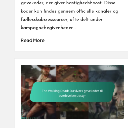
gavekoder, der giver hastighedsboost. Disse
koder kan findes gennem officielle kanaler og
fællesskabsressourcer, ofte delt under
kampagnebegivenheder.…
Read More