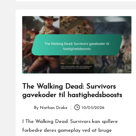
The Walking Dead: Survivors
gavekoder til hastighedsboosts
By
Nathan Drake
10/03/2026
Posted
by
I The Walking Dead: Survivors kan spillere
forbedre deres gameplay ved at bruge