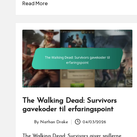
Read More
The Walking Dead: Survivors
gavekoder til erfaringspoint
By
Nathan Drake
04/03/2026
Posted
by
The Walking Dead: Survivors giver spillerne