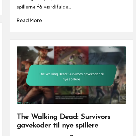
spillerne få værdifulde…
Read More
The Walking Dead: Survivors
gavekoder til nye spillere