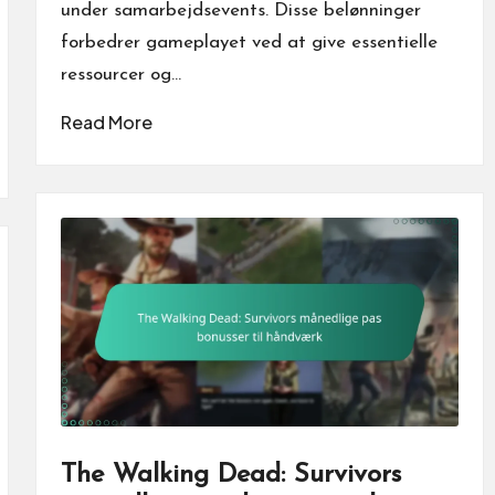
under samarbejdsevents. Disse belønninger
forbedrer gameplayet ved at give essentielle
ressourcer og…
Read More
The Walking Dead: Survivors