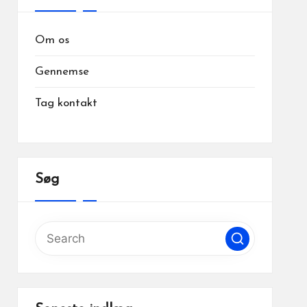
Om os
Gennemse
Tag kontakt
Søg