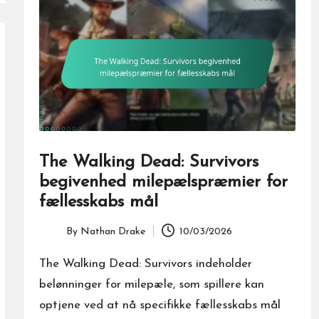
The Walking Dead: Survivors
begivenhed milepælspræmier for
fællesskabs mål
By
Nathan Drake
10/03/2026
Posted
by
The Walking Dead: Survivors indeholder
belønninger for milepæle, som spillere kan
optjene ved at nå specifikke fællesskabs mål