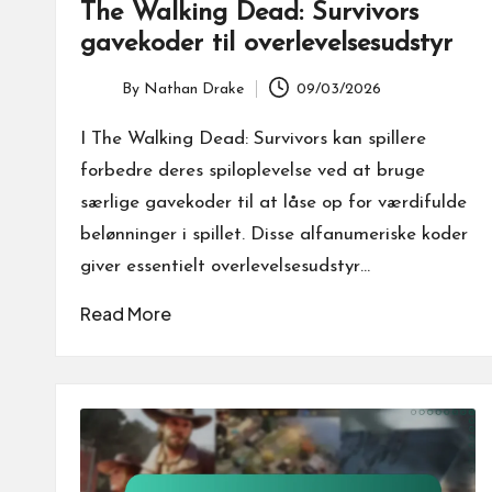
The Walking Dead: Survivors
gavekoder til overlevelsesudstyr
By
Nathan Drake
09/03/2026
Posted
by
I The Walking Dead: Survivors kan spillere
forbedre deres spiloplevelse ved at bruge
særlige gavekoder til at låse op for værdifulde
belønninger i spillet. Disse alfanumeriske koder
giver essentielt overlevelsesudstyr…
Read More