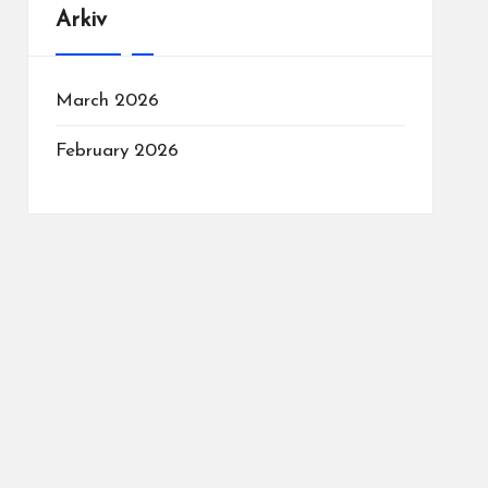
Arkiv
March 2026
February 2026