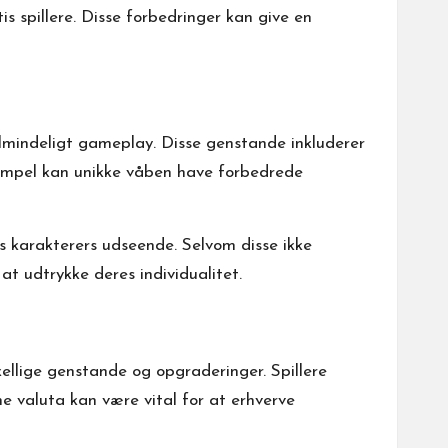
s spillere. Disse forbedringer kan give en
mindeligt gameplay. Disse genstande inkluderer
ksempel kan unikke våben have forbedrede
s karakterers udseende. Selvom disse ikke
at udtrykke deres individualitet.
ellige genstande og opgraderinger. Spillere
e valuta kan være vital for at erhverve