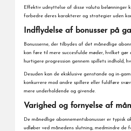
Effektiv udnyttelse af disse valuta belønninger 
forbedre deres karakterer og strategier uden kon
Indflydelse af bonusser på g
Bonusserne, der tilbydes af det månedlige abonn
kan føre til mere succesfulde møder, hvilket gør 
hurtigere progression gennem spillets indhold, hvi
Desuden kan de eksklusive genstande og in-game 
konkurrere mod andre spillere eller fuldføre svær
mere underholdende og givende.
Varighed og fornyelse af må
De månedlige abonnementsbonusser er typisk ak
udløber ved månedens slutning, medmindre de forn