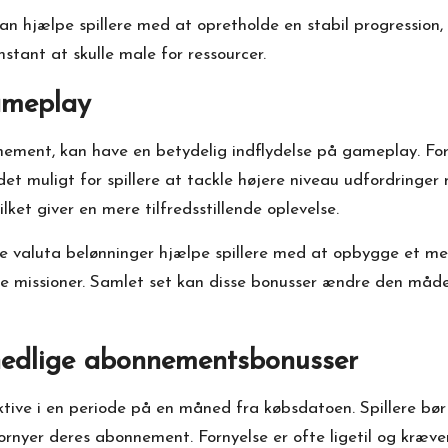
kan hjælpe spillere med at opretholde en stabil progression,
stant at skulle male for ressourcer.
ameplay
ement, kan have en betydelig indflydelse på gameplay. For
det muligt for spillere at tackle højere niveau udfordringer 
lket giver en mere tilfredsstillende oplevelse.
valuta belønninger hjælpe spillere med at opbygge et mere 
e missioner. Samlet set kan disse bonusser ændre den måde, s
nedlige abonnementsbonusser
tive i en periode på en måned fra købsdatoen. Spillere b
yer deres abonnement. Fornyelse er ofte ligetil og kræver,