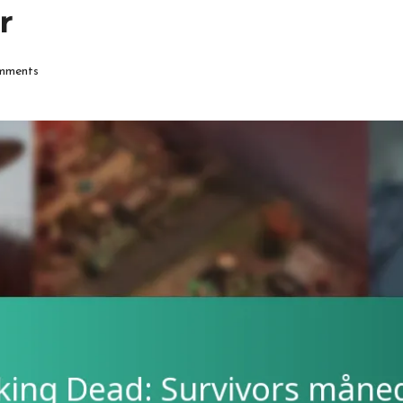
r
mments