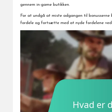
gennem in-game butikken.
For at undgå at miste adgangen til bonusserne b
fordele og fortsætte med at nyde fordelene ve