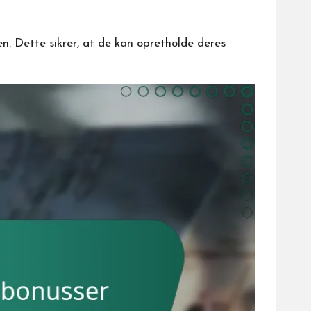
n. Dette sikrer, at de kan opretholde deres